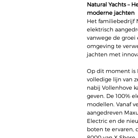
Natural Yachts – H
moderne jachten
Het familiebedrijf
elektrisch aangedr
vanwege de groei e
omgeving te verwel
jachten met innova
Op dit moment is 
volledige lijn van 
nabij Vollenhove 
geven. De 
100% el
modellen. Vanaf ve
aangedreven Maxus
Electric en de nie
boten te ervaren, 
8000 van X Shore,