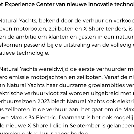
et Experience Center van nieuwe innovatie technol
 Natural Yachts, bekend door de verhuur en verkoo
even motorboten, zeilboten en X Shore tenders, is 
n de ambitie om klanten en gasten in een natuurl
komen passend bij de uitstraling van de volledig e
tieve technologie. 
Natural Yachts wereldwijd de eerste verhuurder m
zero emissie motorjachten en zeilboten. 
Vanaf de n
kan Natural Yachts haar duurzame groeiambities ve
ektrische verhuurvloot zal worden uitgebreid met
rhuurseizoen 2023 biedt Natural Yachts ook elektri
 zeilboten in de verhuur aan, het gaat om de Max
uwe Maxus 34 Electric. Daarnaast is het ook mogelij
de nieuwe X Shore 1 die in September is gelanceer
 worden ook te huur aangeboden. 