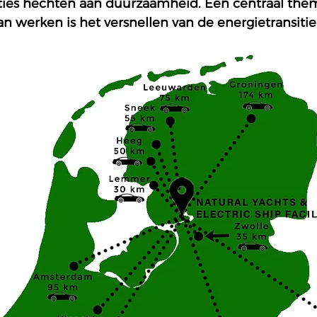
lities hechten aan duurzaamheid. Een centraal the
werken is het versnellen van de energietransitie