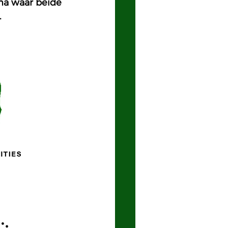
ma waar beide 
.