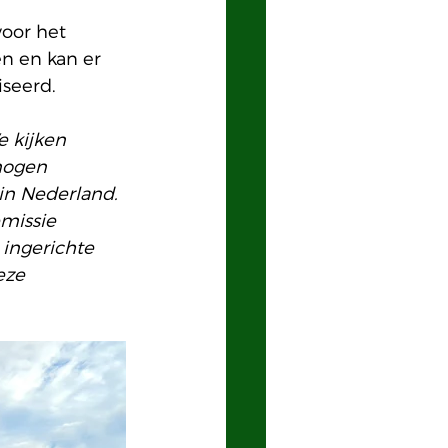
voor het 
n en kan er 
seerd. 
e kijken 
mogen 
in Nederland. 
missie 
ingerichte 
eze 