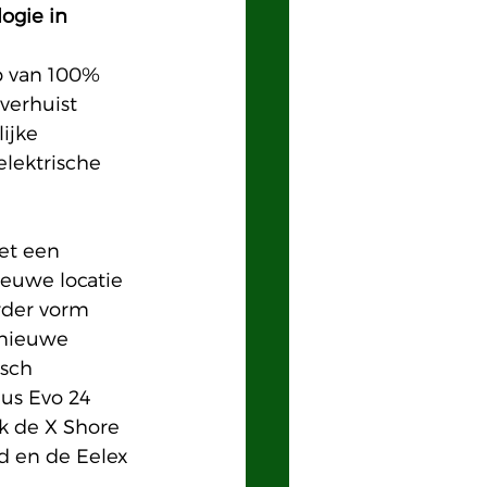
ogie in 
p van 100% 
verhuist 
ijke 
lektrische 
et een 
ieuwe locatie 
rder vorm 
 nieuwe 
sch 
us Evo 24 
k de X Shore 
d en de Eelex 