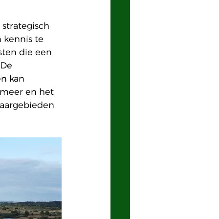
s strategisch 
 kennis te 
sten die een 
 De 
en kan 
rmeer en het 
vaargebieden 