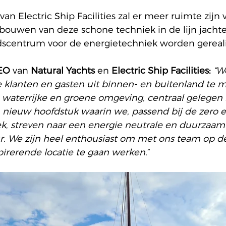
an Electric Ship Facilities zal er meer ruimte zijn 
bouwen van deze schone techniek in de lijn jachte
centrum voor de energietechniek worden gereali
CEO
 van 
Natural Yachts
 en 
Electric Ship Facilities:
“W
e klanten en gasten uit binnen- en buitenland te 
waterrijke en groene omgeving, centraal gelegen 
en nieuw hoofdstuk waarin we, passend bij de zero e
ek
, 
streven naar een energie neutrale en duurzaam 
ur. We zijn heel enthousiast om met ons team op d
pirerende locatie te gaan werken.
”