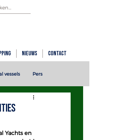
pping
Nieuws
Contact
 vessels
Pers
ities
l Yachts en 