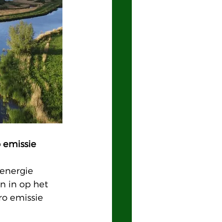
o emissie 
 energie 
en in op het 
ro emissie 