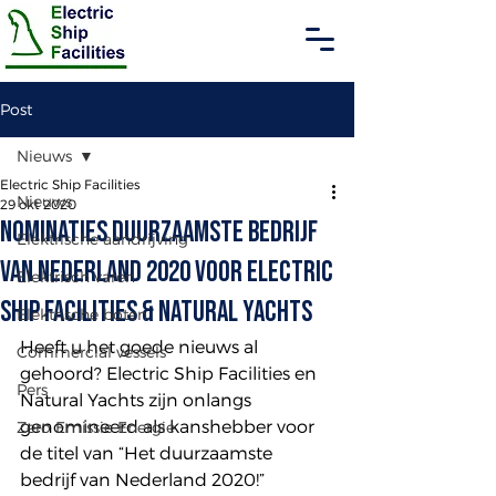
Post
Nieuws
Electric Ship Facilities
Nieuws
29 okt 2020
Nominaties duurzaamste bedrijf
Elektrische aandrijving
van Nederland 2020 voor Electric
Elektrisch varen
Ship Facilities & Natural Yachts
Elektrische boten
Heeft u het goede nieuws al 
Commercial vessels
gehoord? Electric Ship Facilities en 
Pers
Natural Yachts zijn onlangs 
genomineerd als kanshebber voor 
Zero Emissie Energie
de titel van “Het duurzaamste 
bedrijf van Nederland 2020!” 